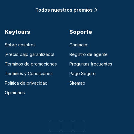
Todos nuestros premios
Keytours
Soporte
Sobre nosotros
Contacto
¡Precio bajo garantizado!
Registro de agente
Terminos de promociones
Preguntas frecuentes
Términos y Condiciones
Pago Seguro
Política de privacidad
Sitemap
Opiniones
Facebook
(opens in a new tab)
Instagram
(opens in a new tab)
Youtube
(opens in a new tab)