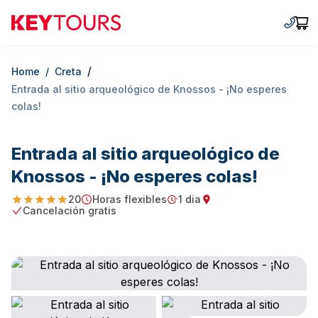
Keytours
+30 2
Car
/
Home
/
Creta
Entrada al sitio arqueológico de Knossos - ¡No esperes
colas!
Entrada al sitio arqueológico de
Knossos - ¡No esperes colas!
20
Horas flexibles
1 dia
4.95
Starting Time
Duration
Starting point
Cancelación gratis
Free Cancellation