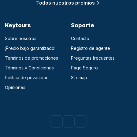
Todos nuestros premios
Keytours
Soporte
Sobre nosotros
Contacto
¡Precio bajo garantizado!
Registro de agente
Terminos de promociones
Preguntas frecuentes
Términos y Condiciones
Pago Seguro
Política de privacidad
Sitemap
Opiniones
Facebook
(opens in a new tab)
Instagram
(opens in a new tab)
Youtube
(opens in a new tab)