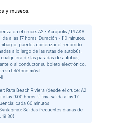
les Parada 10 - Biblioteca Nacional
cos y museos.
ional Parada 12 - Plaza Omonoia Parada
stiraki Parada 15 -Plaza Kotzia
mienza en el cruce: A2 - Acrópolis / PLAKA:
za en el cruce: A2 - Acrópolis / PLAKA:
alida a las 17 horas. Duración - 110 minutos.
alida a las 17 horas. Duración - 110
 embargo, puedes comenzar el recorrido
os
adas a lo largo de las rutas de autobús.
 cualquiera de las paradas de autobús;
yntagma): Salidas frecuentes diarias de
nte o al conductor su boleto electrónico,
en su teléfono móvil.
 18:30)
NI
r: Ruta Beach Riviera (desde el cruce: A2
 a las 9:00 horas. Última salida a las 17
cuencia: cada 60 minutos
 Syntagma): Salidas frecuentes diarias de
s 18:30)