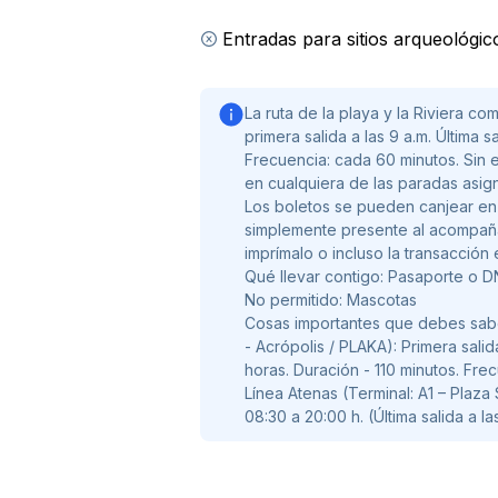
9 - B Parlamento / Jardines Naciona
Entradas para sitios arqueológi
Parada 11 - Museo Arqueológico Nac
13 - Plaza Karaiskaki 14 - Plaza Mona
La ruta de la playa y la Riviera co
La ruta de la playa y Riviera comien
primera salida a las 9 a.m. Última s
primera salida a las 9 horas. Última s
Frecuencia: cada 60 minutos. Sin
minutos. Frecuencia: cada 60 minut
en cualquiera de las paradas asign
Los boletos se pueden canjear en
Línea Atenas (Terminal: A1 – Plaza S
simplemente presente al acompaña
imprímalo o incluso la transacción 
08:30 a 20:00 h. (Última salida a las
Qué llevar contigo: Pasaporte o D
No permitido: Mascotas
Cosas importantes que debes sabe
- Acrópolis / PLAKA): Primera salida
horas. Duración - 110 minutos. Fre
Línea Atenas (Terminal: A1 – Plaza
08:30 a 20:00 h. (Última salida a la