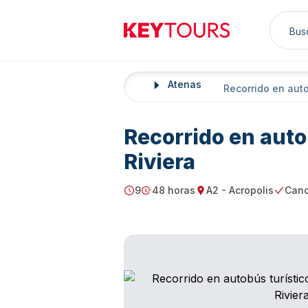
Sea
Keytours
Atenas
Home
Recorrido en autob
Recorrido en autob
Riviera
9
48 horas
A2 - Acropolis
Canc
Starting Time
Duration
Starting point
Free C