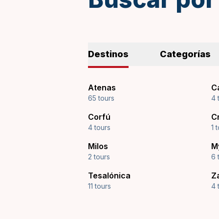
Destinos
Categorías
Atenas
C
65 tours
4 
Corfú
C
4 tours
1 
Milos
M
2 tours
6 
Tesalónica
Z
11 tours
4 