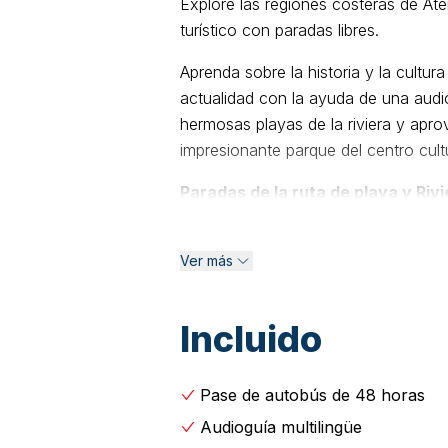
Explore las regiones costeras de Ate
turístico con paradas libres.
Aprenda sobre la historia y la cultur
actualidad con la ayuda de una audiog
hermosas playas de la riviera y aprov
impresionante parque del centro cult
Paradas de la ruta de playa y Rivi
Fundación Niarchos Falire/Flisvas
Asteria Beach Divani Apollon Oceani
Ver más
Pigadakia Blazer Suites Glyfada to
Hotel Marriot/Planetarium Grand Hya
Incluido
Paradas de la ruta de Atenas:
Par
Acrópolis A / Plaka Parada 3 - Muse
Acrópolis y Partenón (intercambio: r
Pase de autobús de 48 horas
Parada 6 - Parlamento / Nacional J
Audioguía multilingüe
Parada 8 - La Galería Nacional Para