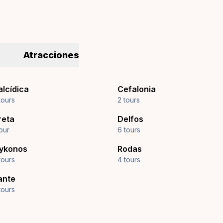
Atracciones
alcídica
Cefalonia
tours
2 tours
reta
Delfos
tour
6 tours
ykonos
Rodas
tours
4 tours
ante
tours