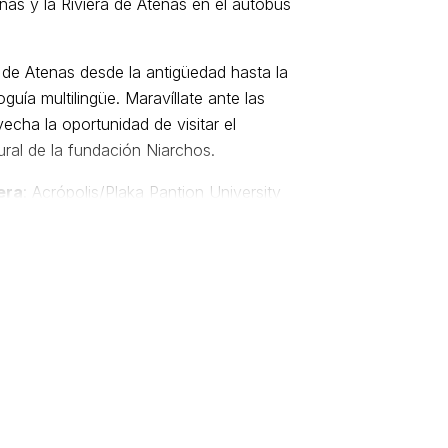
nas y la Riviera de Atenas en el autobús
a de Atenas desde la antigüedad hasta la
uía multilingüe. Maravíllate ante las
echa la oportunidad de visitar el
ural de la fundación Niarchos.
era
: Acrópolis/Plaka Pantion University
 Edem Ag.Kesmas Beach Bomo Palace
s Beach/Atrir Palace Vouliagemi Lake
wn Golf Ag.Kosmas Kalamki Poseidon
tt/Templo Intercontinental de Zeus
ada 1 - Plaza Syntagma Parada 2 -
o de la Acrópolis Parada 4 - A La
uta del Pireo) Parada 5 - Templo de Zeus
ardines Parada 7 - Los Cuatro Museos
da 9 - Antiguo Estadio Olímpico Parada