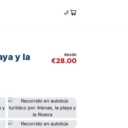
+30 210 92 33 166
Cart
aya y la
desde
€
28.00