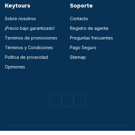
Keytours
Soporte
Sobre nosotros
Contacto
¡Precio bajo garantizado!
Registro de agente
Terminos de promociones
Preguntas frecuentes
Términos y Condiciones
Pago Seguro
Política de privacidad
Sitemap
Opiniones
Facebook
(opens in a new tab)
Instagram
(opens in a new tab)
Youtube
(opens in a new tab)