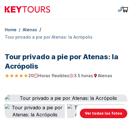
Keytours
+30 2
Car
/
Home
/
Atenas
Tour privado a pie por Atenas: la Acrópolis
Tour privado a pie por Atenas: la
Acrópolis
20
Horas flexibles
3.5 horas
Atenas
5
Starting Time
Duration
Starting point
Ver todas las fotos