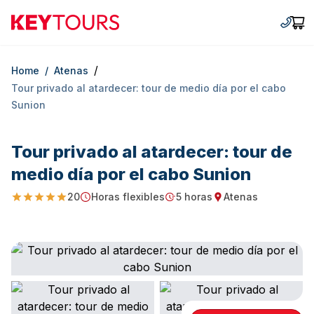
Keytours
+30 2
Car
/
Home
/
Atenas
Tour privado al atardecer: tour de medio día por el cabo
Sunion
Tour privado al atardecer: tour de
medio día por el cabo Sunion
20
Horas flexibles
5 horas
Atenas
4.95
Starting Time
Duration
Starting point