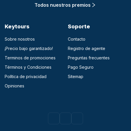
Todos nuestros premios
Keytours
Soporte
Sobre nosotros
Contacto
¡Precio bajo garantizado!
Registro de agente
Terminos de promociones
Preguntas frecuentes
Términos y Condiciones
Pago Seguro
Política de privacidad
Sitemap
Opiniones
Facebook
(opens in a new tab)
Instagram
(opens in a new tab)
Youtube
(opens in a new tab)