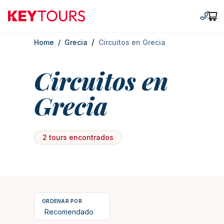
Keytours
+30 2
Car
/
Home
/
Grecia
Circuitos en Grecia
Circuitos en
Grecia
2 tours encontrados
ORDENAR POR
4 dias
1126
Duration
4.925843694