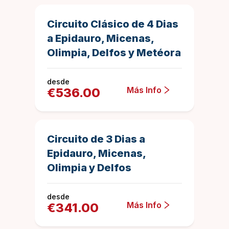
Más vendidos
Circuito Clásico de 4 Dias
a Epidauro, Micenas,
Olimpia, Delfos y Metéora
desde
Más Info
€
536.00
3 dias
1004
Duration
4.885458167
Circuito de 3 Dias a
Epidauro, Micenas,
Olimpia y Delfos
desde
Más Info
€
341.00