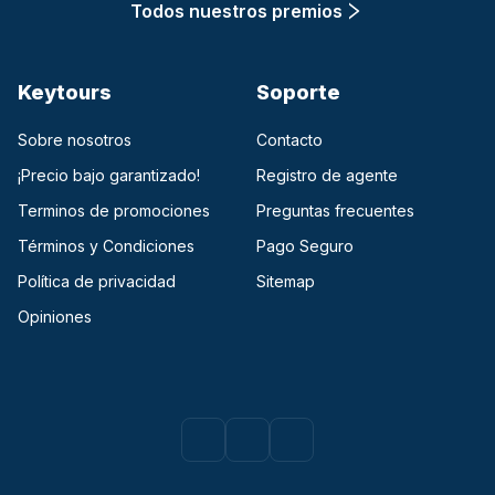
Todos nuestros premios
Keytours
Soporte
Sobre nosotros
Contacto
¡Precio bajo garantizado!
Registro de agente
Terminos de promociones
Preguntas frecuentes
Términos y Condiciones
Pago Seguro
Política de privacidad
Sitemap
Opiniones
Facebook
(opens in a new tab)
Instagram
(opens in a new tab)
Youtube
(opens in a new tab)