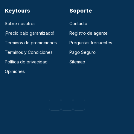
Keytours
Soporte
Sobre nosotros
Contacto
¡Precio bajo garantizado!
Registro de agente
Terminos de promociones
Preguntas frecuentes
Términos y Condiciones
Pago Seguro
Política de privacidad
Sitemap
Opiniones
Facebook
(opens in a new tab)
Instagram
(opens in a new tab)
Youtube
(opens in a new tab)