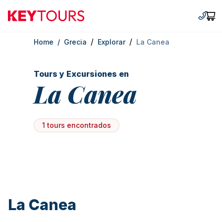
Keytours
+30 2
Car
/
/
Home
/
Grecia
Explorar
La Canea
Tours y Excursiones en
La Canea
1 tours encontrados
La Canea