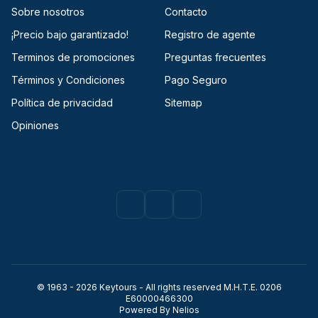
Sobre nosotros
Contacto
¡Precio bajo garantizado!
Registro de agente
Terminos de promociones
Preguntas frecuentes
Términos y Condiciones
Pago Seguro
Política de privacidad
Sitemap
Opiniones
Facebook
(opens in a new tab)
Instagram
(opens in a new tab)
Youtube
(opens in a new tab)
© 1963 - 2026 Keytours - All rights reserved Μ.Η.Τ.Ε. 0206
Ε60000466300
(opens in a new tab)
Powered By Nelios