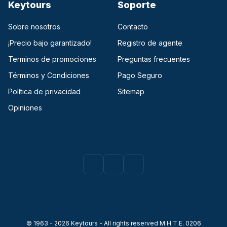
Keytours
Soporte
Sobre nosotros
Contacto
¡Precio bajo garantizado!
Registro de agente
Terminos de promociones
Preguntas frecuentes
Términos y Condiciones
Pago Seguro
Política de privacidad
Sitemap
Opiniones
Facebook
(opens in a new tab)
Instagram
(opens in a new tab)
Youtube
(opens in a new tab)
© 1963 - 2026 Keytours - All rights reserved Μ.Η.Τ.Ε. 0206