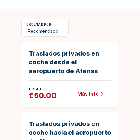
ORDENAR POR
45 minutos
688
Duration
4.944040697
Traslados privados en
coche desde el
aeropuerto de Atenas
desde
Más Info
€
50.00
45 minutos
465
Duration
4.962365591
Traslados privados en
coche hacia el aeropuerto