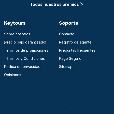
Todos nuestros premios
Keytours
Soporte
Sobre nosotros
Contacto
¡Precio bajo garantizado!
Registro de agente
Terminos de promociones
Preguntas frecuentes
Términos y Condiciones
Pago Seguro
Política de privacidad
Sitemap
Opiniones
Facebook
(opens in a new tab)
Instagram
(opens in a new tab)
Youtube
(opens in a new tab)