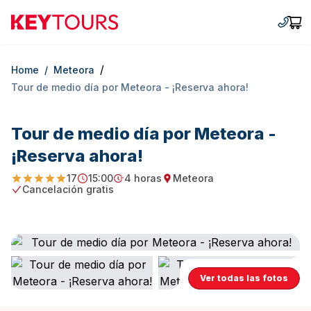
Keytours
+30 2
Car
/
Home
/
Meteora
Tour de medio día por Meteora - ¡Reserva ahora!
Tour de medio día por Meteora -
¡Reserva ahora!
17
15:00
4 horas
Meteora
4.882352941176471
Starting Time
Duration
Starting point
Cancelación gratis
Free Cancellation
Ver todas las fotos