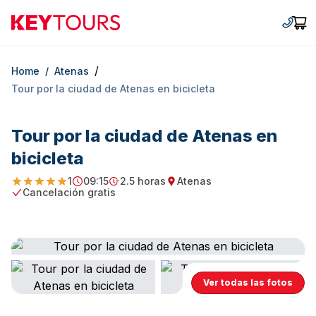
Keytours
+30 2
Car
/
Home
/
Atenas
Tour por la ciudad de Atenas en bicicleta
Tour por la ciudad de Atenas en
bicicleta
1
09:15
2.5 horas
Atenas
5
Starting Time
Duration
Starting point
Cancelación gratis
Free Cancellation
Ver todas las fotos