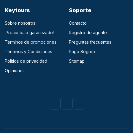
Keytours
Soporte
Sobre nosotros
Contacto
¡Precio bajo garantizado!
Registro de agente
Terminos de promociones
Preguntas frecuentes
Términos y Condiciones
Pago Seguro
Política de privacidad
Sitemap
Opiniones
Facebook
(opens in a new tab)
Instagram
(opens in a new tab)
Youtube
(opens in a new tab)