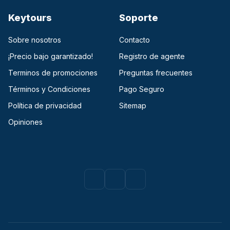
Keytours
Soporte
Sobre nosotros
Contacto
¡Precio bajo garantizado!
Registro de agente
Terminos de promociones
Preguntas frecuentes
Términos y Condiciones
Pago Seguro
Política de privacidad
Sitemap
Opiniones
Facebook
(opens in a new tab)
Instagram
(opens in a new tab)
Youtube
(opens in a new tab)