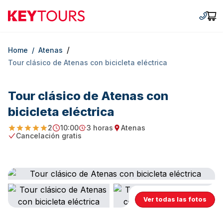
Keytours
+30 2
Car
/
Home
/
Atenas
Tour clásico de Atenas con bicicleta eléctrica
Tour clásico de Atenas con
bicicleta eléctrica
2
10:00
3 horas
Atenas
5
Starting Time
Duration
Starting point
Cancelación gratis
Free Cancellation
Ver todas las fotos