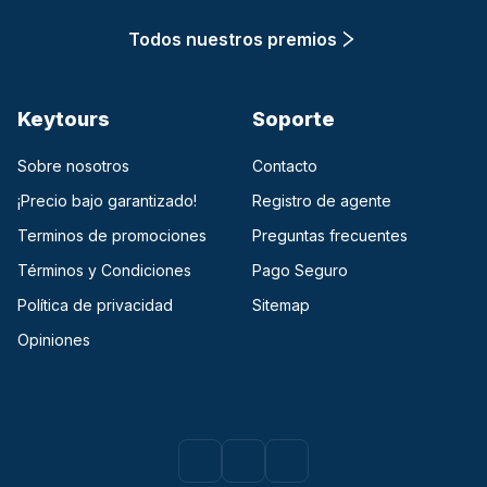
Todos nuestros premios
Keytours
Soporte
Sobre nosotros
Contacto
¡Precio bajo garantizado!
Registro de agente
Terminos de promociones
Preguntas frecuentes
Términos y Condiciones
Pago Seguro
Política de privacidad
Sitemap
Opiniones
Facebook
(opens in a new tab)
Instagram
(opens in a new tab)
Youtube
(opens in a new tab)