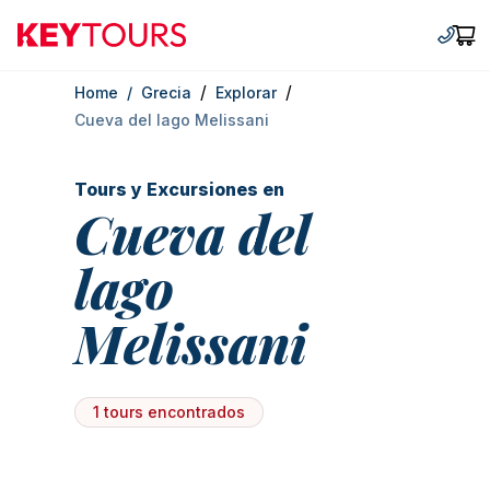
Keytours
+30 2
Car
/
/
Home
/
Grecia
Explorar
Cueva del lago Melissani
Tours y Excursiones en
Cueva del
lago
Melissani
1 tours encontrados