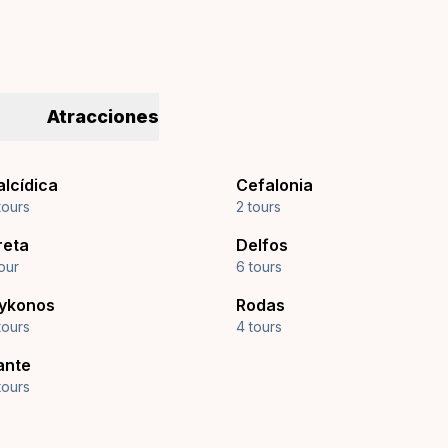
Atracciones
alcídica
Cefalonia
tours
2 tours
reta
Delfos
tour
6 tours
ykonos
Rodas
tours
4 tours
ante
tours