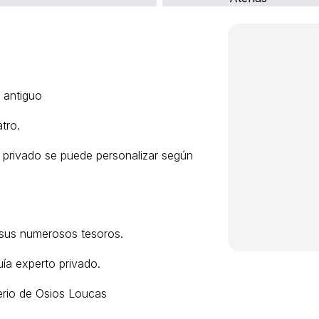
o antiguo
tro.
o privado se puede personalizar según
sus numerosos tesoros.
uía experto privado.
terio de Osios Loucas