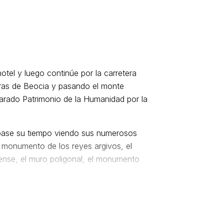
tel y luego continúe por la carretera
nuras de Beocia y pasando el monte
larado Patrimonio de la Humanidad por la
 pase su tiempo viendo sus numerosos
 monumento de los reyes argivos, el
iense, el muro poligonal, el monumento
ruta de impresionantes vistas desde el
ntiguos griegos como el centro del
aneado, los comentarios sobre su
lizar según sus intereses. Simplemente