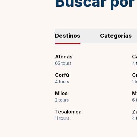
Buscar por
Destinos
Categorías
Atenas
C
65 tours
4 
Corfú
C
4 tours
1 
Milos
M
2 tours
6 
Tesalónica
Z
11 tours
4 