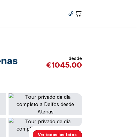
+30 210 92 33 166
Cart
enas
desde
€
1045.00
Ver todas las fotos