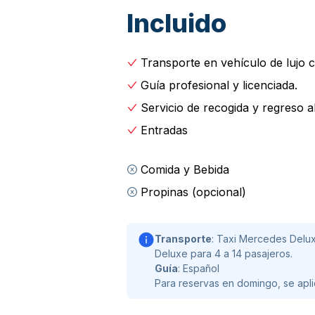
informe a su guía si tiene alguna pre
Incluido
Continúa hacia el museo de
Delfos
y
que incluyen la Esfinge de Naxian, un
Transporte en vehículo de lujo 
estatua de Antinoos y la famosa escu
Las exhibiciones y las informaciónes
Guía profesional y licenciada.
monumentos vistos anteriormente en 
Servicio de recogida y regreso a
Entradas
Disfrute de un almuerzo relajado y s
cuenta). Pasee por Arachova, el pueb
termine su paseo con una taza de caf
Comida y Bebida
productos tradicionales específicos d
Propinas (opcional)
cómodamente mientras nos dirigimos
Si le interesa, puede visitar el mona
Transporte
: Taxi Mercedes Delux
camino de regreso a Atenas.
Deluxe para 4 a 14 pasajeros.
Guía
: Español
Para reservas en domingo, se apli