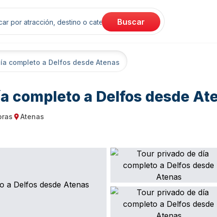
rch
Buscar
día completo a Delfos desde Atenas
ía completo a Delfos desde At
oras
Atenas
on
Starting point