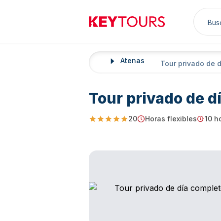
Sea
Keytours
Atenas
Home
Tour privado de 
Tour privado de d
20
Horas flexibles
10 h
4.9
Starting Time
Durati