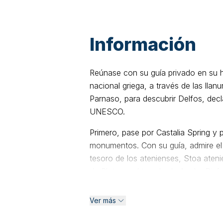
Información
Reúnase con su guía privado en su ho
nacional griega, a través de las lla
Parnaso, para descubrir Delfos, dec
UNESCO.
Primero, pase por Castalia Spring y
monumentos. Con su guía, admire el
tesoro de los atenienses, Stoa aten
de Platea y el templo de Apolo. Disf
sitio, una vez considerado por los a
mundo. Aunque su itinerario está pl
Ver más
excursión privada se pueden persona